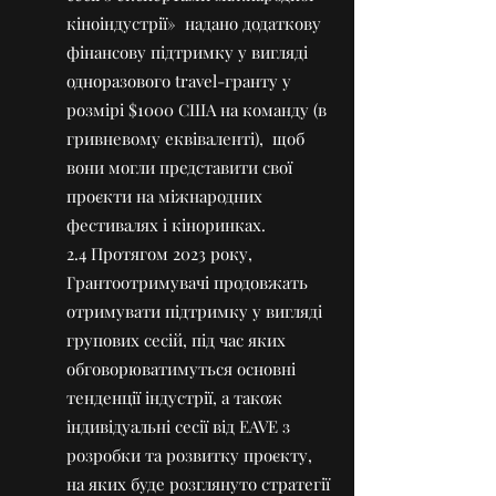
кіноіндустрії» надано додаткову
фінансову підтримку у вигляді
одноразового travel-гранту у
розмірі $1000 США на команду (в
гривневому еквіваленті), щоб
вони могли представити свої
проєкти на міжнародних
фестивалях і кіноринках.
2.4 Протягом 2023 року,
Грантоотримувачі продовжать
отримувати підтримку у вигляді
групових сесій, під час яких
обговорюватимуться основні
тенденції індустрії, а також
індивідуальні сесії від EAVE з
розробки та розвитку проєкту,
на яких буде розглянуто стратегії