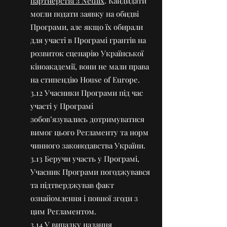
партнерстві з Netflix
. Кандидати
могли подати заявку на обидві
Програми, але якщо їх обирали
для участі в Програмі грантів на
розвиток сценарію Української
кіноакадемії, вони не мали права
на стипендію House of Europe.
3.12 Учасники Програми під час
участі у Програмі
зобов’язувались дотримуватися
вимог цього Регламенту та норм
чинного законодавства України.
3.13 Беручи участь у Програмі,
Учасник Програми погоджувався
та підтверджував факт
ознайомлення і повної згоди з
цим Регламентом.
3.14 У випадку надання