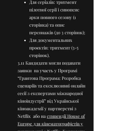
Для серіалів: тритмент
пілотної серії і синопсис
арки повного сезону (1
сторінка) та опис
персонажів (до 3 сторінок);
Для документальних
проєктів: тритмент (3-5
сторінок).
3.11 Кандидати могли подавати
заявки на участь у Програмі
“Грантова Програма: Розробка
сценаріїв та ексклюзивні онлайн
сесії з експертами міжнародної
кіноіндустрії” від Української
кіноакадемії у партнерстві з
Netflix або на
стипендії House of
Europe для кінематографістів у