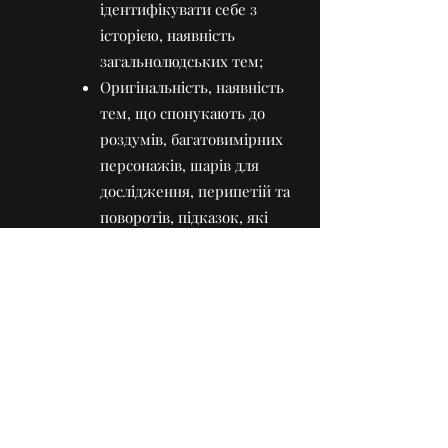
ідентифікувати себе з
історією, наявність
загальнолюдських тем;
Оригінальність, наявність
тем, що спонукають до
роздумів, багатовимірних
персонажів, шарів для
дослідження, перипетій та
поворотів, підказок, які
глядач може зібрати разом,
а також певної розв’язки;
Рушійна сила героїв –
сильні складні персонажі з
чіткими, зрозумілими
мотиваціями, які разом
визначають напрямок
драматичної арки/подорожі