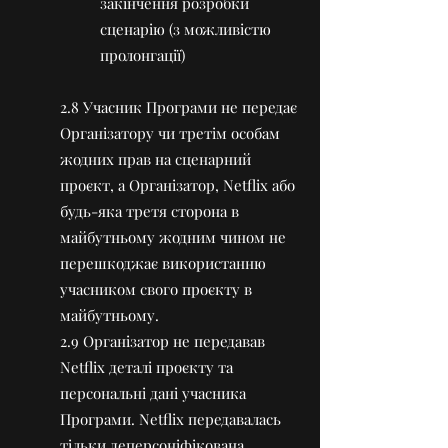
закінчення розробки
сценарію (з можливістю
пролонгації)
2.8 Учасник Програми не передає
Організатору чи третім особам
жодних прав на сценарний
проєкт, а Організатор, Netflix або
будь-яка третя сторона в
майбутньому жодним чином не
перешкоджає використанню
учасником свого проєкту в
майбутньому.
2.9 Організатор не передавав
Netflix деталі проєкту та
персональні дані учасника
Програми. Netflix передавалась
тільки деперсоніфікована