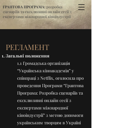
ГРАНТОВА ПРОГРАМА:
розробка
сценаріїв та ексклюзивні онлайн сесії з
експертами міжнародної кіноіндустрії
РЕГЛАМЕНТ
Загальні положення
1.1 Громадська організація
“Українська кіноакадемія” у
співпраці з Netflix, оголосила про
проведення Програми “Грантова
Програма: Розробка сценаріїв та
ексклюзивні онлайн сесії з
експертами міжнародної
кіноіндустрії” з метою допомоги
українським творцям в Україні