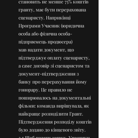
становить не менше 75% коштів
гранту, має бути перерахована
сценаристу. Наприкінці
Програми Учасник (юридична
особа або фізична особа-
підприємець продюсера)
мав
надати документ, що
підтверджує оплату сценаристу,
а саме договір зі сценаристом та
документ-підтвердження з
банку про перерахування йому
гонорару. Це правило не
поширювалось на документальні
фільми: команда вирішувала, як
найкраще розподілити Грант.
Підтвердження розподілу коштів
було додано до кінцевого звіту.
3.5 Щоб подати заявку, Учасники