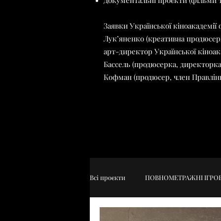
Документальні проєкти (фільми та
Заявки Української кіноакадемії
Лук’яненко (креативна продюсерк
арт-директор Української кіноака
Бассель (продюсерка, директорка
Кофман (продюсер, член Правління
Всі проєкти
ПОВНОМЕТРАЖНІ ІГРОВ