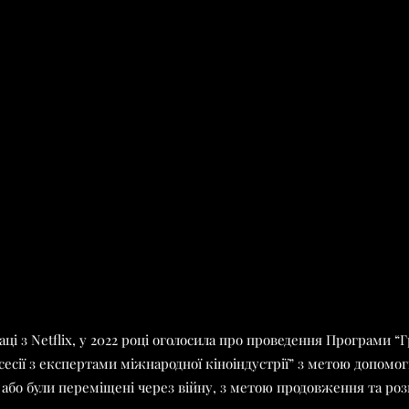
аці з Netflix, у 2022 році оголосила про проведення Програми 
сесії з експертами міжнародної кіноіндустрії” з метою допомо
 або були переміщені через війну, з метою продовження та роз