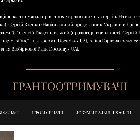
 серіали).
 оцінювала команда провідних українських експертів: Наталія 
а), Сергій Зленко (Національний представник України в Eurim
демії), Олексій Гладушевський (продюсер, сценарист), Сергій 
 індустрійної платформи Docudays UA), Аліна Горлова (режисер
 та Відбіркової Ради Docudays UA).​​
ГРАНТООТРИМУВАЧІ
І ФІЛЬМИ
ІГРОВІ СЕРІАЛИ
ДОКУМЕНТАЛЬНІ ПРОЄКТИ