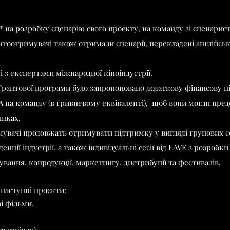
* на розробку сценарію свого проєкту, на команду зі сценарис
нтоотримувачі також отримали сценарії, перекладені англійс
 з експертами міжнародної кіноіндустрії.
рантової програми було запропоновано додаткову фінансову пі
А на команду (в гривневому еквіваленті), щоб вони могли пред
инках.
увачі продовжать отримувати підтримку у вигляді групових сес
нції індустрії, а також індивідуальні сесії від EAVE з розробки
ування, копродукції, маркетингу, дистрибуції та фестивалів.
 наступні проєкти:
ві фільми,