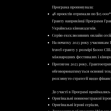
Програма пропонувала:
48 проєктів отримали по $15 000*
Гранту наприкінці Програми Гра
Українська кіноакадемія.
Серію ексклюзивних онлайн сесій
На початку 2023 року
учасникам Г
travel-гранту у розмірі $1000 СШ
міжнародних фестивалях і кінор
Протягом 2023 року, Грантоотрим
обговорюватимуться основні тенде
розглянуто стратегії щодо фінанс
До участі в Програмі приймались
Оригінальні повнометражні ігро
Оригінальні ігрові серіали,