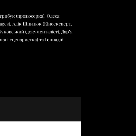
Стрибук (продюсерка), Олеся
ages), Алік Шпилюк (Кіноексперт,
Буковський (документаліст), Дар’я
ка і сценаристка) та Геннадій