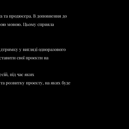
та та продюсера. В доповнення до
ькою мовою. Цьому сприяла
дтримку у вигляді одноразового
ставити свої проєкти на
ій, під час яких
 та розвитку проєкту, на яких буде