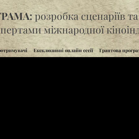
ГРАМА:
розробка сценаріїв т
кспертами міжнародної кіноінд
оотримувачі
Ексклюзивні онлайн сесії
Грантова програ