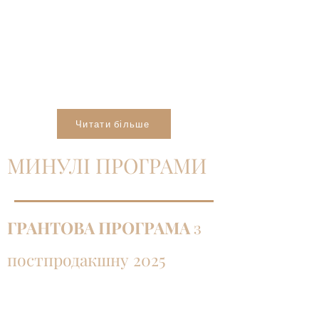
кінематографісти також отримають
ексклюзивні менторські сесії та
консультації зі скриптдокторами за участі
експертів
EAVE – European Audiovisual
Entrepreneurs
.
Читати більше
МИНУЛІ ПРОГРАМИ
ГРАНТОВА ПРОГРАМА
з
постпродакшну 2025
Українська Кіноакадемія у співпраці з
Netflix у 2025 оголосила про проведення