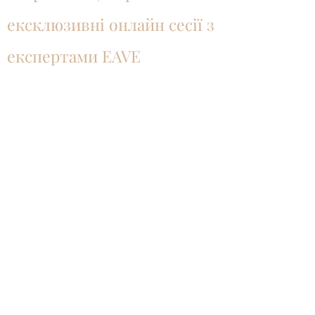
ексклюзивні онлайн сесії з
експертами EAVE
Netflix
та
Українська Кіноакадемія
продовжують партнерство, яке вже
п’ятий рік поспіль, підтримує
українських кінематографістів та
кіноіндустрію, що постраждала внаслідок
війни.
Цього року Українська Кіноакадемія
оголошує новий масштабний раунд
підтримки проєктів на етапі
девелопменту — 15 грантів по 15 000
доларів США для повнометражних
ігрових авторських фільмів. Українські