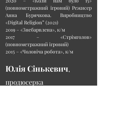
2020 – «Коли нам було 15» 
(повнометражний ігровий) Режисер 
Анна Бурячкова. Виробництво 
«Digital Religion” (2021)
2019 – «Знебарвлена», к/м
2017 – «Стрімголов» 
(повнометражний ігровий)
2015 – «Чоловіча робота», к/м
Юлія Сінькевич
, 
продюсерка