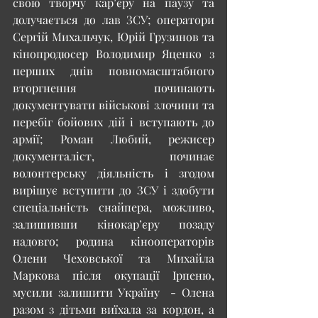
свою творчу кар’єру на паузу та 
долучається до лав ЗСУ; оператори 
Сергій Михальчук, Юрій Грузинов та 
кінопродюсер Володимир Яценко з 
перших днів повномасштабного 
вторгнення починають 
документувати військові злочини та 
перебіг бойових дій і вступають до 
армії; Роман Любий, режисер 
документаліст, починає 
волонтерську діяльність і згодом 
вирішує вступити до ЗСУ і здобути 
спеціальність снайпера, можливо, 
залишивши кінокар’єру позаду 
надовго; родина кінооператорів 
Олени Чеховської та Михайла 
Маркова після окупації Ірпеню, 
мусили залишити Україну  - Олена 
разом з дітьми виїхала за кордон, а 