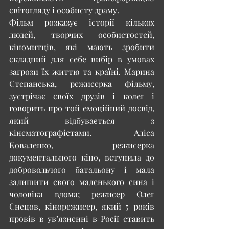
світогляду і особисту драму. 
Фільм розказує історії кількох 
людей, творчих особистостей, 
кіномитців, які мають зробити 
складний для себе вибір в умовах 
загрози їх життю та країні. Марина 
Степанська, режисерка фільму, 
зустрічає своїх друзів і колег і 
говорить про той емоційний досвід, 
який відбувається з 
кінематографістами. Аліса 
Коваленко, режисерка 
документального кіно, вступила до 
добровольчого батальону і мала 
залишити свого маленького сина і 
чоловіка вдома; режисер Олег 
Снецов, кінорежисер, який 5 років 
провів в ув’язненні в Росії ставить 