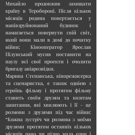
Михайло продовжив захищати 
країну в Теробороні. Після кількох 
місяців родина повертається у 
напівзруйнований будинок і 
намагається повернути свій світ, 
який вони мали в домі до початку 
війни; Кінооператор Ярослав 
Пілунський мусив поставити на 
паузу всі свої проекти і очолити 
бригаду авіарозвідки. 
Марина Степанська, кінорежисерка 
та сценаристка, є також однією з 
героїнь фільму і протягом фільму 
ставить своїм друзям та колегам 
запитання, які хвилюють і її – це 
розмови з друзями під час війни: 
“Кожна зустріч чи розмова з моїми 
друзями протягом останніх кількох 
місяців рано чи пізно мала один і 