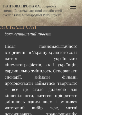
ГРАНТОВА ПРОГРАМА:
розробка
сценаріїв та ексклюзивні онлайн сесії з
експертами міжнародної кіноіндустрії
ЗА КАДРОМ
документальний проєкт
Після повномасштабного 
вторгнення в Україну 24 лютого 2022 
життя українських 
кінематографістів, як і українців, 
кардинально змінилось. Створювати 
сценарії, знімати фільми, 
продовжувати займатись творчістю 
– все це стало дилемою для 
кіноспільноти, життєві пріоритети 
змінились одним днем і змінився 
життєвий вибір теж, митці 
переживають трансформацію 