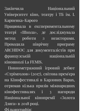
Закінчила Національний 
Університет кіно, театру і ТБ ім. І. 
Карпенка-Карого 
Працювала в експериментальному 
театрі «Школа», де досліджувала 
метод роботи з неакторами. 
Проходила піврічну програму 
ARCHIDOC для документалістів при 
французській національній 
кіношколі La FEMIS. 
 Повнометражний ігровий дебют 
«Стрімголов» (2017), світова прем'єра 
на Кінофестивалі в Карлових Варах, 
отримав кілька призів міжнародних 
кінофестивалях і 3 нагороди 
Національної кінопремії «Золота 
Дзига» в 2018 році.
Фільмографія: