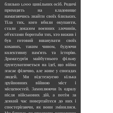
близько 1,000 цивільних осіб. Родичі 
приходять на кладовище 
намагаючись знайти своїх близьких. 
Тіла тих, кого вбили окупанти, 
стали доказом воєнних злочинів, 
об'єктами боротьби тих, хто вижив і 
був готовий вшанувати своїх 
коханих, таким чином, будуючи 
колективну пам'ять та історію. 
Драматургія майбутнього фільму 
ґрунтуватиметься на ідеї, що війна 
згасає фізично, але живе у спогадах 
людей. Ми відстежуємо кілька 
зруйновних війною міст і 
місцевостей. Захоплюючи їх одразу 
після військових дій, а потім за 
деякий час повертайтеся до них і 
спостерігаючи, як вони змінилися. 
Ми бачимо, як простори, нещодавно 