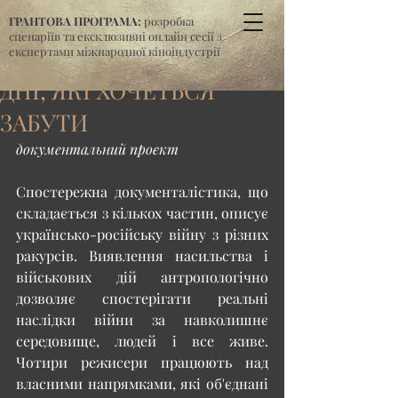
ГРАНТОВА ПРОГРАМА:
розробка
сценаріїв та ексклюзивні онлайн сесії з
експертами міжнародної кіноіндустрії
ДНІ, ЯКІ ХОЧЕТЬСЯ
ЗАБУТИ
документальний проєкт
Спостережна документалістика, що 
складається з кількох частин, описує 
українсько-російську війну з різних 
ракурсів. Виявлення насильства і 
військових дій антропологічно 
дозволяє спостерігати реальні 
наслідки війни за навколишнє 
середовище, людей і все живе. 
Чотири режисери працюють над 
власними напрямками, які об'єднані 