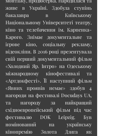
монтажу, продюсерка. Народилася та 
живе в Україні. Здобула ступінь 
бакалавра в Київському 
Національному Університеті театру, 
кіно та телебачення ім. Карпенка-
Карого. Знімає документальне та 
ігрове кіно, соціальну рекламу, 
відеокліпи. В 2016 році презентувала 
свій перший документальний фільм 
«Холодний Яр. Інтро» на Одеському 
міжнародному кінофестивалі та 
«Артдокфесті». Її наступний фільм 
«Явних проявів немає» здобув 4 
нагороди на фестивалі Docudays UA, 
та нагороду за найкращий 
східноєвропейський фільм під час 
фестивалю DOK Leipzig. Був 
номінований на українську 
кінопремію Золота Дзига як 