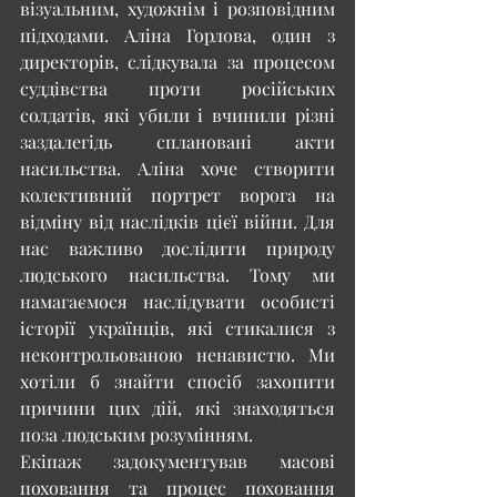
візуальним, художнім і розповідним 
підходами. Аліна Горлова, один з 
директорів, слідкувала за процесом 
суддівства проти російських 
солдатів, які убили і вчинили різні 
заздалегідь сплановані акти 
насильства. Аліна хоче створити 
колективний портрет ворога на 
відміну від наслідків цієї війни. Для 
нас важливо дослідити природу 
людського насильства. Тому ми 
намагаємося наслідувати особисті 
історії українців, які стикалися з 
неконтрольованою ненавистю. Ми 
хотіли б знайти спосіб захопити 
причини цих дій, які знаходяться 
поза людським розумінням.
Екіпаж задокументував масові 
поховання та процес поховання 